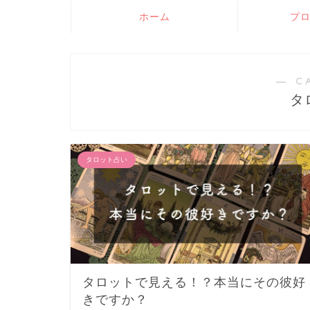
ホーム
プ
― C
タ
タロット占い
タロットで見える！？本当にその彼好
きですか？