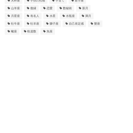
天秤座
子供の性格
子育て
射手座
山羊座
復縁
恋愛
数秘術
新月
月星座
有名人
水星
水瓶座
満月
牡牛座
牡羊座
獅子座
自己肯定感
蟹座
蠍座
軌道数
魚座