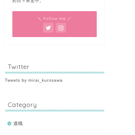
め日々奔走中。
＼ Follow me ／
Twitter
Tweets by mirai_kurosawa
Category
適職