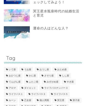
ェックしてみよう！
冥王星水瓶座時代の結婚生活
と育児
運命の人はどんな人？
Tag
いて座
うお座
おうし座
おとめ座
おひつじ座
かに座
さそり座
しし座
てんびん座
ふたご座
みずがめ座
やぎ座
アロマ
ダイエット
ライフパスナンバー３
ライフパス１
ライフパス３
ライフパス５
ルーン
乙女座
個人周期
冥王星
双子座