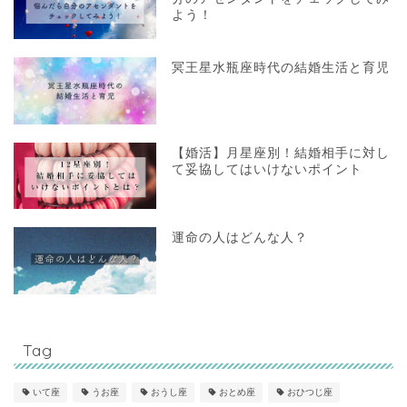
よう！
冥王星水瓶座時代の結婚生活と育児
【婚活】月星座別！結婚相手に対し
て妥協してはいけないポイント
運命の人はどんな人？
Tag
いて座
うお座
おうし座
おとめ座
おひつじ座
ホーム