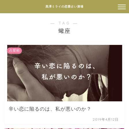
黒澤ミライの恋愛占い酒場
― TAG ―
蠍座
占星術
辛い恋に陥るのは、私が悪いのか？
2019年4月12日