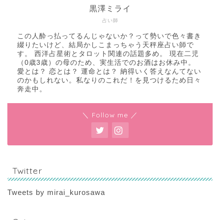
黒澤ミライ
占い師
この人酔っ払ってるんじゃないか？って勢いで色々書き
綴りたいけど、結局かしこまっちゃう天秤座占い師で
す。 西洋占星術とタロット関連の話題多め。 現在二児
（0歳3歳）の母のため、実生活でのお酒はお休み中。
愛とは？ 恋とは？ 運命とは？ 納得いく答えなんてない
のかもしれない。私なりのこれだ！を見つけるため日々
奔走中。
＼ Follow me ／
Twitter
Tweets by mirai_kurosawa